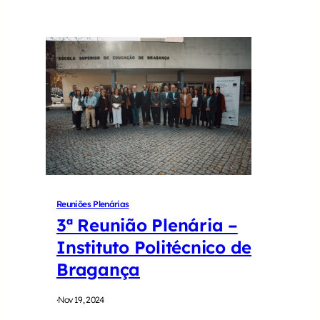
Reuniões Plenárias
3ª Reunião Plenária –
Instituto Politécnico de
Bragança
·
Nov 19, 2024