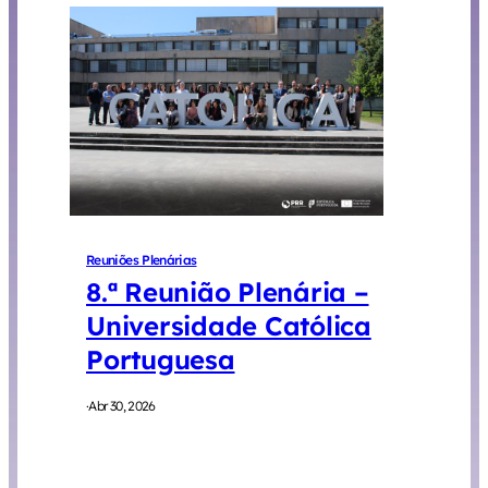
Reuniões Plenárias
8.ª Reunião Plenária –
Universidade Católica
Portuguesa
·
Abr 30, 2026