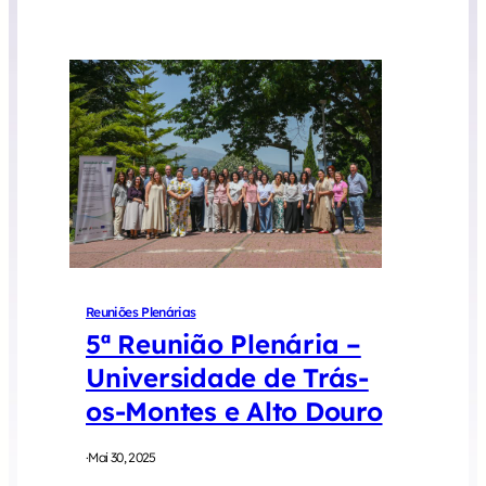
Reuniões Plenárias
5ª Reunião Plenária –
Universidade de Trás-
os-Montes e Alto Douro
·
Mai 30, 2025