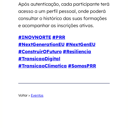
Após autenticação, cada participante terá
acesso a um perfil pessoal, onde poderá
consultar o histórico das suas formações
e acompanhar as inscrições ativas.
#INOVNORTE
#PRR
#NextGenerationEU
#NextGenEU
#ConstruirOFuturo
#Resiliencia
#TransicaoDigital
#TransicaoClimatica
#SomosPRR
Voltar >
Eventos