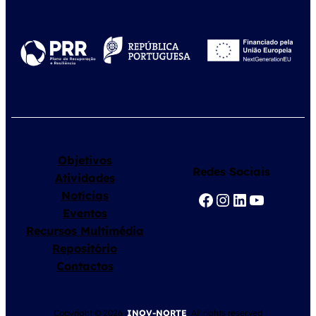
Objetivos
Redes Sociais
Atividades
Notícias
Facebook
Instagram
LinkedIn
YouTube
Eventos
Recursos Multimédia
Repositório
Contactos
Copyright © 2026 ·
INOV-NORTE
· All rights reserved