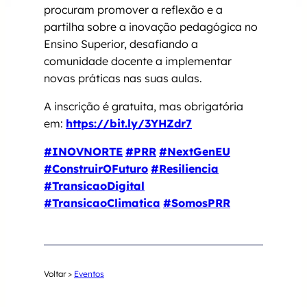
procuram promover a reflexão e a
partilha sobre a inovação pedagógica no
Ensino Superior, desafiando a
comunidade docente a implementar
novas práticas nas suas aulas.
A inscrição é gratuita, mas obrigatória
em:
https://bit.ly/3YHZdr7
#INOVNORTE
#PRR
#NextGenEU
#ConstruirOFuturo
#Resiliencia
#TransicaoDigital
#TransicaoClimatica
#SomosPRR
Voltar >
Eventos